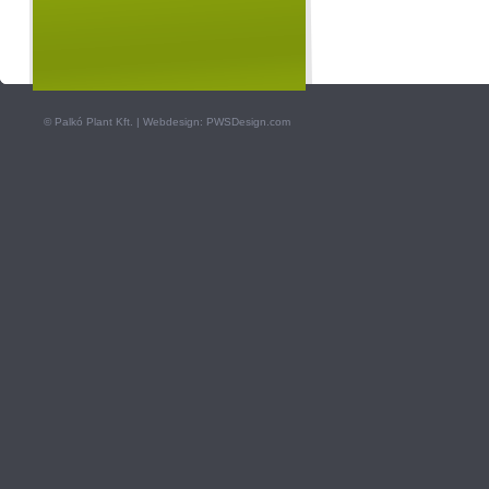
©
Palkó Plant Kft.
| Webdesign:
PWSDesign.com