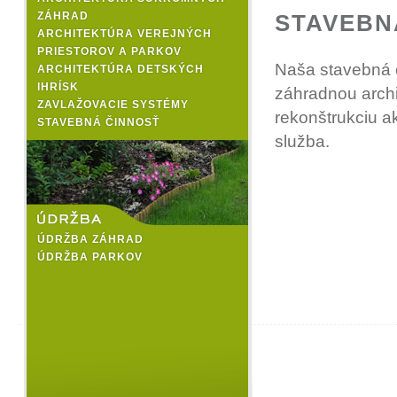
ZÁHRAD
STAVEBN
ARCHITEKTÚRA VEREJNÝCH
PRIESTOROV A PARKOV
Naša stavebná č
ARCHITEKTÚRA DETSKÝCH
IHRÍSK
záhradnou archi
ZAVLAŽOVACIE SYSTÉMY
rekonštrukciu a
STAVEBNÁ ČINNOSŤ
služba.
ÚDRŽBA ZÁHRAD
ÚDRŽBA PARKOV